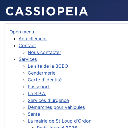
Open menu
Actuellement
Contact
Nous contacter
Services
Le site de la 3CBO
Gendarmerie
Carte d'identité
Passeport
La S.P.A.
Services d'urgence
Démarches pour véhicules
Santé
La mairie de St Loup d'Ordon
Petit Journal 2026