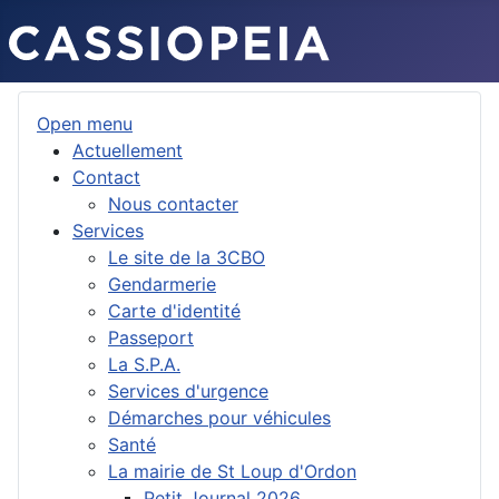
Open menu
Actuellement
Contact
Nous contacter
Services
Le site de la 3CBO
Gendarmerie
Carte d'identité
Passeport
La S.P.A.
Services d'urgence
Démarches pour véhicules
Santé
La mairie de St Loup d'Ordon
Petit Journal 2026